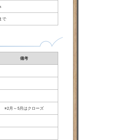
み
0まで
備考
※2月～5月はクローズ