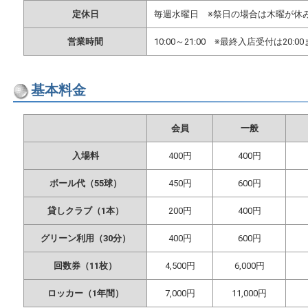
定休日
毎週水曜日 ※祭日の場合は木曜が休
営業時間
10:00～21:00 ※最終入店受付は20:0
基本料金
会員
一般
入場料
400円
400円
ボール代（55球）
450円
600円
貸しクラブ（1本）
200円
400円
グリーン利用（30分）
400円
600円
回数券（11枚）
4,500円
6,000円
ロッカー（1年間）
7,000円
11,000円